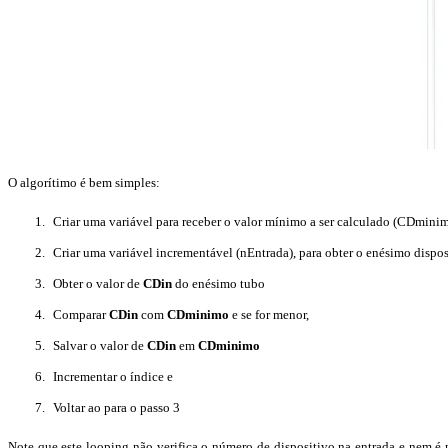
O algorítimo é bem simples:
Criar uma variável para receber o valor mínimo a ser calculado (CDminimo
Criar uma variável incrementável (nEntrada), para obter o enésimo dispo
Obter o valor de
CDin
do enésimo tubo
Comparar
CDin
com
CDminimo
e se for menor,
Salvar o valor de
CDin
em
CDminimo
Incrementar o índice e
Voltar ao para o passo 3
Note que este looping não verifica o número de dispositivo na entrada e nem é 