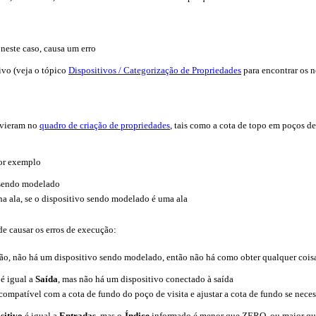
 neste caso, causa um erro
ivo (veja o tópico
Dispositivos / Categorização de Propriedades
para encontrar os 
o vieram no
quadro de criação de propriedades
, tais como a cota de topo em poços de
por exemplo
o sendo modelado
na ala, se o dispositivo sendo modelado é uma ala
ode causar os erros de execução:
ção, não há um dispositivo sendo modelado, então não há como obter qualquer cois
é igual a
Saída
, mas não há um dispositivo conectado à saída
 compatível com a cota de fundo do poço de visita e ajustar a cota de fundo se neces
sitivo
é igual a
Entradas
, mas o
Índice
informado é menor que ZERO, ou maior que 