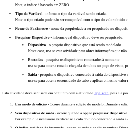
Note, o índice é baseado em ZERO.
Tipo da Variável
- informa o tipo da variável sendo criada.
Note, o tipo criado pode não ser compatível com o tipo do valor obtido e
Nome do Parâmetro
- nome da propriedade a ser pesquisado no disposit
Pesquisar Dispositivo
- informa qual dispositivo deve ser pesquisado:
Dispositivo
- o próprio dispositivo que está sendo modelado
Neste caso, usa-se esta atividade para obter informações que nã
Entradas
- pesquisa os dispositivos conectados à montante
usa-se para obter a cota de chegada de tubos no poço de visita, 
Saída
- pesquisa o dispositivo conectado à saída do dispositiv
usa-se para obter a esconsidade do tubo e aplicar o mesmo valor 
Esta atividade deve ser usada em conjunto com a atividade
TryCatch
, pois ela p
Em modo de edição
- Ocorre durante a edição do modelo. Durante a edi
Sem dispositivo de saída
- ocorre quando a opção
pesquisar Dispositivo
Por exemplo: é necessário verificar se a cota do tubo conectado à saída é
O índice está fora do intervalo
- ocorre quando a opção
pesquisar Dispo