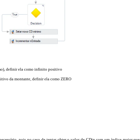
), definir ela como infinito positivo
sitivo da montante, definir ela como ZERO
necessário, pois no caso de tentar obter o valor de CDin com um índice maior que 