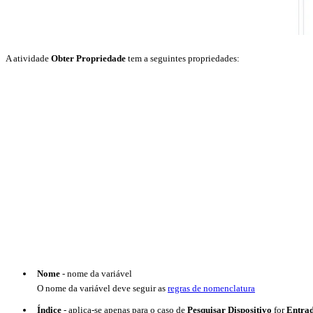
A atividade
Obter Propriedade
tem a seguintes propriedades:
Nome
- nome da variável
O nome da variável deve seguir as
regras de nomenclatura
Índice
- aplica-se apenas para o caso de
Pesquisar Dispositivo
for
Entra