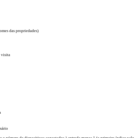
nomes das propriedades)
 visita
a
sário
o número de dispositivos conectados à entrada menos 1 (o primeiro índice vale