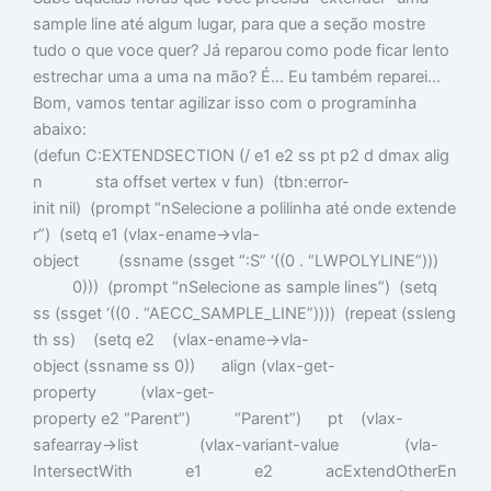
sample line até algum lugar, para que a seção mostre
tudo o que voce quer? Já reparou como pode ficar lento
estrechar uma a uma na mão? É… Eu também reparei…
Bom, vamos tentar agilizar isso com o programinha
abaixo:
(defun C:EXTENDSECTION (/ e1 e2 ss pt p2 d dmax alig
n sta offset vertex v fun) (tbn:error-
init nil) (prompt “nSelecione a polilinha até onde extende
r”) (setq e1 (vlax-ename->vla-
object (ssname (ssget “:S” ‘((0 . “LWPOLYLINE”)))
0))) (prompt “nSelecione as sample lines”) (setq
ss (ssget ‘((0 . “AECC_SAMPLE_LINE”)))) (repeat (ssleng
th ss) (setq e2 (vlax-ename->vla-
object (ssname ss 0)) align (vlax-get-
property (vlax-get-
property e2 “Parent”) “Parent”) pt (vlax-
safearray->list (vlax-variant-value (vla-
IntersectWith e1 e2 acExtendOtherEn