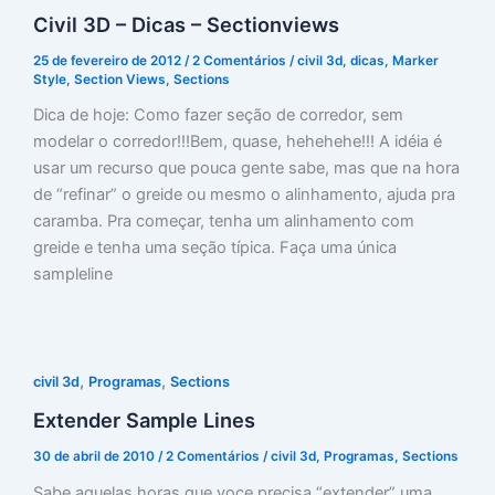
Civil 3D – Dicas – Sectionviews
25 de fevereiro de 2012
/
2 Comentários
/
civil 3d
,
dicas
,
Marker
Style
,
Section Views
,
Sections
Dica de hoje: Como fazer seção de corredor, sem
modelar o corredor!!!Bem, quase, hehehehe!!! A idéia é
usar um recurso que pouca gente sabe, mas que na hora
de “refinar” o greide ou mesmo o alinhamento, ajuda pra
caramba. Pra começar, tenha um alinhamento com
greide e tenha uma seção típica. Faça uma única
sampleline
,
,
civil 3d
Programas
Sections
Extender Sample Lines
30 de abril de 2010
/
2 Comentários
/
civil 3d
,
Programas
,
Sections
Sabe aquelas horas que voce precisa “extender” uma