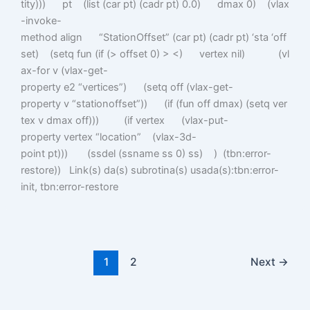
tity))) pt (list (car pt) (cadr pt) 0.0) dmax 0) (vlax
-invoke-
method align “StationOffset” (car pt) (cadr pt) ‘sta ‘off
set) (setq fun (if (> offset 0) > <) vertex nil) (vl
ax-for v (vlax-get-
property e2 “vertices”) (setq off (vlax-get-
property v “stationoffset”)) (if (fun off dmax) (setq ver
tex v dmax off))) (if vertex (vlax-put-
property vertex “location” (vlax-3d-
point pt))) (ssdel (ssname ss 0) ss) ) (tbn:error-
restore)) Link(s) da(s) subrotina(s) usada(s):tbn:error-
init, tbn:error-restore
1
2
Next
→