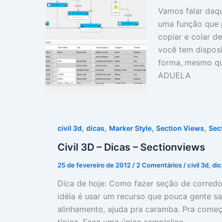
Vamos falar daq
uma função que 
copiar e colar d
você tem dispos
forma, mesmo qu
ADUELA
,
,
,
,
civil 3d
dicas
Marker Style
Section Views
Sec
Civil 3D – Dicas – Sectionviews
25 de fevereiro de 2012
/
2 Comentários
/
civil 3d
,
dic
Dica de hoje: Como fazer seção de corredor
idéia é usar um recurso que pouca gente sa
alinhamento, ajuda pra caramba. Pra come