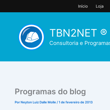
Ir
Início
Loja
para
o
conteúdo
TBN2NET ®
Consultoria e Programa
Programas do blog
Por
Neyton Luiz Dalle Molle
/
1 de fevereiro de 2013