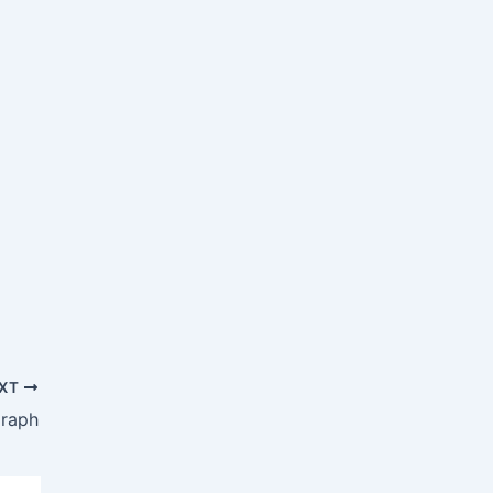
XT
graph