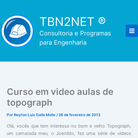
Ir
para
TBN2NET ®
o
conteúdo
Consultoria e Programas
para Engenharia
Curso em video aulas de
topograph
Por
Neyton Luiz Dalle Molle
/
26 de fevereiro de 2013
Olá, vocês que tem interesse no bom e velho Topograph,
um camarada meu, o Joenildo, fez uma série de vídeos