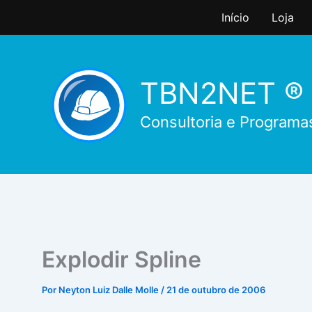
Ir
Início
Loja
para
o
conteúdo
TBN2NET ®
Consultoria e Programa
Explodir Spline
Por
Neyton Luiz Dalle Molle
/
21 de outubro de 2006