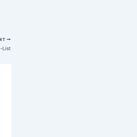
XT
-List