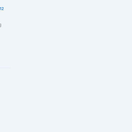
:12
g