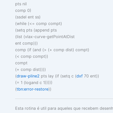
pts
nil
comp
0
)
(
ssdel
ent ss
)
(
while
(
<=
comp compt
)
(
setq
pts
(
append
pts
(
list
(
vlax-curve-getPointAtDist
ent comp
)))
comp
(
if
(
and
(
>
(
+
comp dist
)
compt
)
(
<
comp compt
))
compt
(
+
comp dist
))))
(
draw-pline2
pts lay
(
if
(
setq
c
(
dxf
70
ent
))
(
=
1
(
logand
c
1
)))))
(
tbn:error-restore
))
Esta rotina é util para aqueles que recebem desen