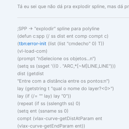
Tá eu sei que não dá pra explodir spline, mas dá pr
;SPP -> "explodir" spline para polyline
(
defun
c:spp
(
/
ss dist ent comp compt c
)
(
tbn:error-init
(
list
(
list
"cmdecho"
0
)
T
))
(
vl-load-com
)
(
prompt
"nSelecione os objetos...n"
)
(
setq
ss
(
ssget
'
((
0
.
"ARC,*[~M]LINE,LINE"
)))
dist
(
getdist
"Entre com a distância entre os pontos:n"
)
lay
(
getstring t
"qual o nome do layer?<0>"
)
lay
(
if
(
/=
""
lay
)
lay
"0"
))
(
repeat
(
if
ss
(
sslength
ss
)
0
)
(
setq
ent
(
ssname
ss
0
)
compt
(
vlax-curve-getDistAtParam
ent
(
vlax-curve-getEndParam
ent
))