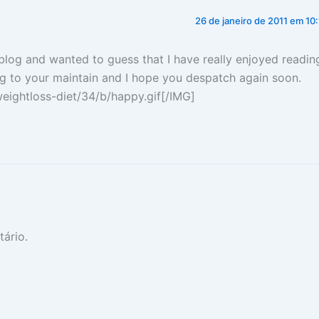
26 de janeiro de 2011 em 10
blog and wanted to guess that I have really enjoyed readin
ing to your maintain and I hope you despatch again soon.
ightloss-diet/34/b/happy.gif[/IMG]
ário.