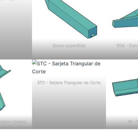
Dreno superficial
EDA - Entr
STC - Sarjeta Triangular de Corte
nteiro Central
Tê - 