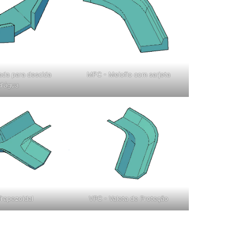
ada para descida
MFC - Meiofio com sarjeta
d'água
Trapezoidal
VPC - Valeta de Proteção