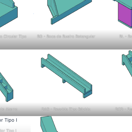
o Circular Tipo
BG - Boca de Bueiro Retangular
BL - B
de Aterro
DAR - Descida Tipo Rápido
DCD - Es
or Tipo I