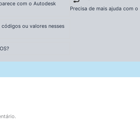
 parece com o Autodesk
Precisa de mais ajuda com o 
, códigos ou valores nesses
DOS?
ntário.