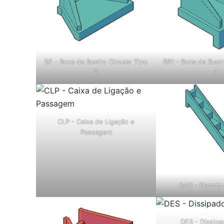
B2 - Boca de Bueiro Circular Tipo
BB1 - Boca de Bueir
2
1
CLP - Caixa de Ligação e
Passagem
DAD - Escada 
DES - Dissipad