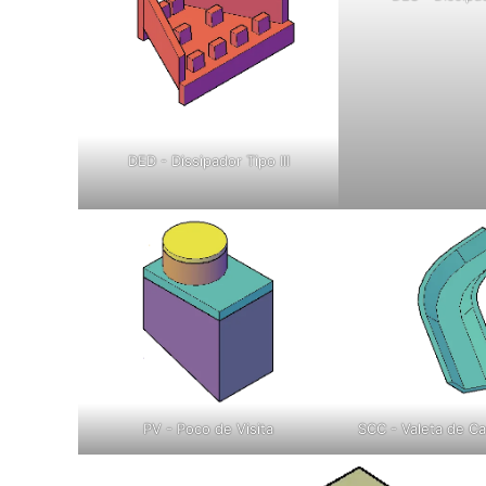
DED - Dissipador Tipo III
PV - Poco de Visita
SCC - Valeta de Ca