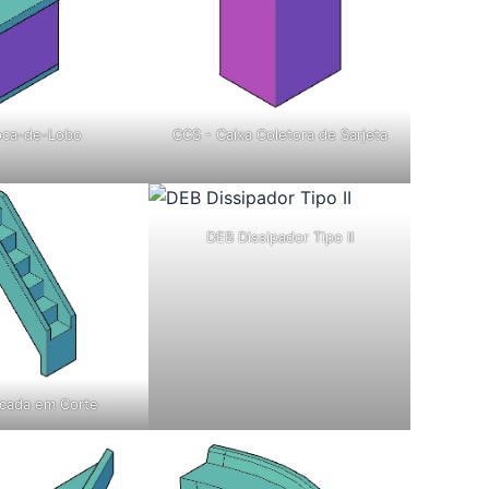
oca-de-Lobo
CCS - Caixa Coletora de Sarjeta
DEB Dissipador Tipo II
cada em Corte