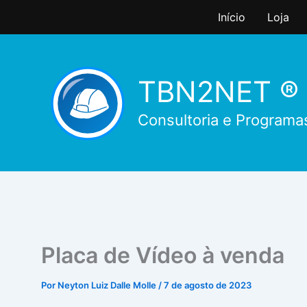
Ir
Início
Loja
para
o
conteúdo
TBN2NET ®
Consultoria e Programa
Placa de Vídeo à venda
Por
Neyton Luiz Dalle Molle
/
7 de agosto de 2023