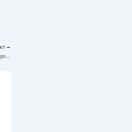
XT
Importância de entender um pouco de algoritmos