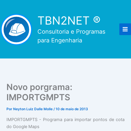
Ir
para
TBN2NET ®
o
conteúdo
Consultoria e Programas
para Engenharia
Novo porgrama:
IMPORTGMPTS
Por
Neyton Luiz Dalle Molle
/
10 de maio de 2013
IMPORTGMPTS - Programa para importar pontos de cota
do Google Maps