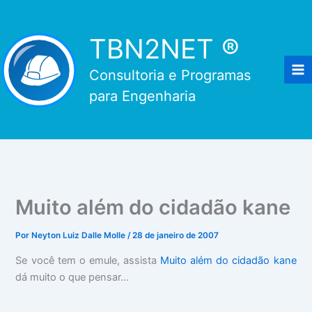
Ir
para
TBN2NET ®
o
conteúdo
Consultoria e Programas
para Engenharia
Muito além do cidadão kane
Por
Neyton Luiz Dalle Molle
/
28 de janeiro de 2007
Se você tem o emule, assista
Muito além do cidadão kane
dá muito o que pensar...