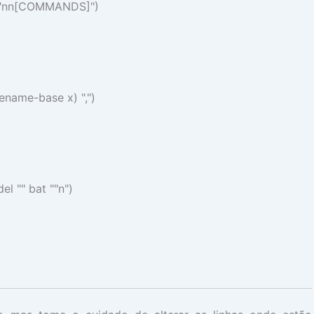
"nn[COMMANDS]"
)
ilename-base
x
)
","
)
del ""
bat
""n"
)