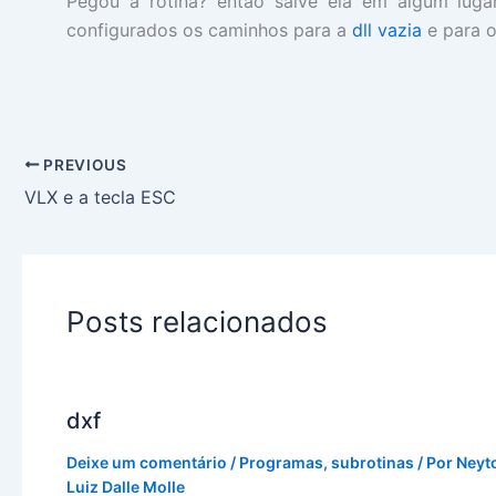
Pegou a rotina? então salve ela em algum luga
configurados os caminhos para a
dll vazia
e para 
PREVIOUS
VLX e a tecla ESC
Posts relacionados
dxf
Deixe um comentário
/
Programas
,
subrotinas
/ Por
Neyt
Luiz Dalle Molle