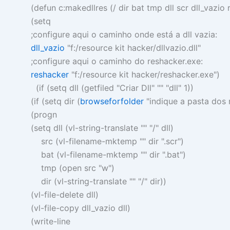
(
defun
c:makedllres
(
/
dir bat tmp dll scr dll_vazio
(
setq
;configure aqui o caminho onde está a dll vazia:
dll_vazio
"f:/resource kit hacker/dllvazio.dll"
;configure aqui o caminho do reshacker.exe:
reshacker
"f:/resource kit hacker/reshacker.exe"
)
(
if
(
setq
dll
(
getfiled
"Criar Dll" "" "dll"
1
))
(
if
(
setq
dir
(
browseforfolder
"indique a pasta dos 
(
progn
(
setq
dll
(
vl-string-translate
"" "/"
dll
)
src
(
vl-filename-mktemp
""
dir
".scr"
)
bat
(
vl-filename-mktemp
""
dir
".bat"
)
tmp
(
open
src
"w"
)
dir
(
vl-string-translate
"" "/"
dir
))
(
vl-file-delete
dll
)
(
vl-file-copy
dll_vazio dll
)
(
write-line