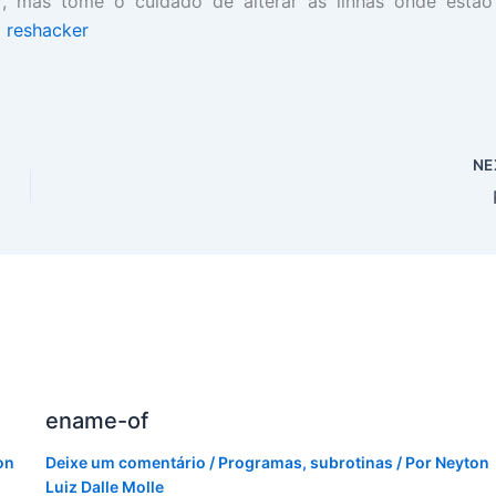
r, mas tome o cuidado de alterar as linhas onde estão
o
reshacker
NE
ename-of
on
Deixe um comentário
/
Programas
,
subrotinas
/ Por
Neyton
Luiz Dalle Molle