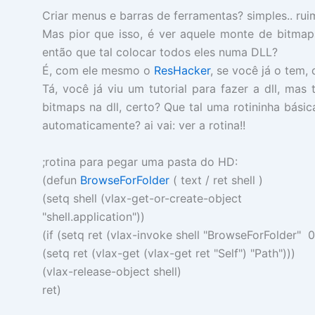
Criar menus e barras de ferramentas? simples.. ru
Mas pior que isso, é ver aquele monte de bitmap
então que tal colocar todos eles numa DLL?
É, com ele mesmo o
ResHacker
, se você já o tem, 
Tá, você já viu um tutorial para fazer a dll, ma
bitmaps na dll, certo? Que tal uma rotininha básic
automaticamente? ai vai:
ver a rotina!!
;rotina para pegar uma pasta do HD:
(
defun
BrowseForFolder
(
text
/
ret shell
)
(
setq
shell
(
vlax-get-or-create-object
"shell.application"
))
(
if
(
setq
ret
(
vlax-invoke
shell
"BrowseForFolder"
0
(
setq
ret
(
vlax-get
(
vlax-get
ret
"Self"
)
"Path"
)))
(
vlax-release-object
shell
)
ret
)