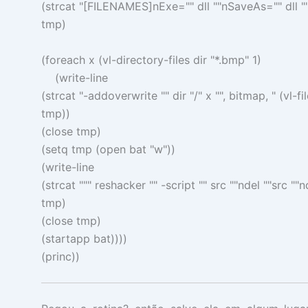
(
strcat
"[FILENAMES]nExe=""
dll
""nSaveAs=""
dll
"
tmp
)
(
foreach
x
(
vl-directory-files
dir
"*.bmp"
1
)
(
write-line
(
strcat
"-addoverwrite ""
dir
"/"
x
"", bitmap, "
(
vl-f
tmp
))
(
close
tmp
)
(
setq
tmp
(
open
bat
"w"
))
(
write-line
(
strcat
"""
reshacker
"" -script ""
src
""ndel ""
src
""n
tmp
)
(
close
tmp
)
(
startapp
bat
))))
(
princ
))