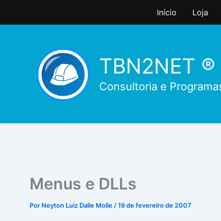
Ir
Início
Loja
para
o
conteúdo
TBN2NET ®
Consultoria e Programa
Menus e DLLs
Por
Neyton Luiz Dalle Molle
/
19 de fevereiro de 2007