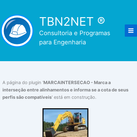
Ir
para
TBN2NET ®
o
conteúdo
Consultoria e Programas
para Engenharia
A página do plugin '
MARCAINTERSECAO - Marca a
interseção entre alinhamentos e informa se a cota de seus
perfis são compatíveis
' está em construção.