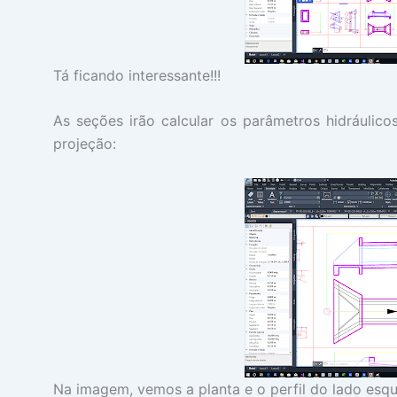
Tá ficando interessante!!!
As seções irão calcular os parâmetros hidráulicos,
projeção:
Na imagem, vemos a planta e o perfil do lado esque