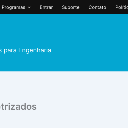
Programas
Entrar
Suporte
Contato
Polít
s para Engenharia
trizados