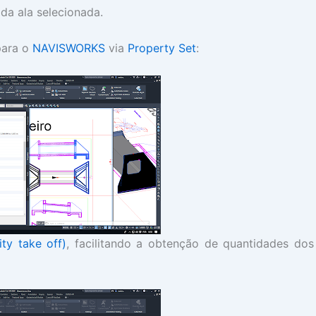
da ala selecionada.
para o
NAVISWORKS
via
Property Set
:
ty take off)
, facilitando a obtenção de quantidades dos