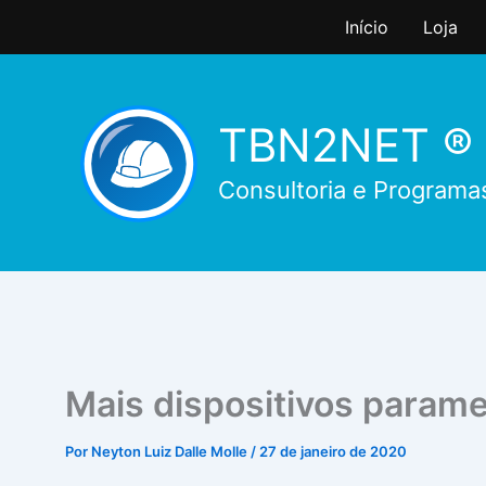
Ir
Início
Loja
para
o
conteúdo
TBN2NET ®
Consultoria e Programa
Mais dispositivos parame
Por
Neyton Luiz Dalle Molle
/
27 de janeiro de 2020