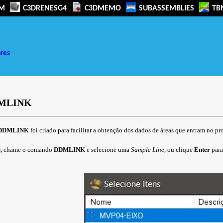
M
C3DRENESG4
C3DMEMO
SUBASSEMBLIES
TB
ares