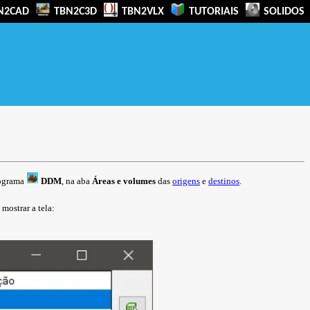
N2CAD
TBN2C3D
TBN2VLX
TUTORIAIS
SOLIDOS