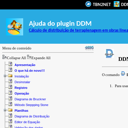
TBN2NET
DD
Ajuda do plugin DDM
Cálculo de distribuição de terraplenagem em obras line