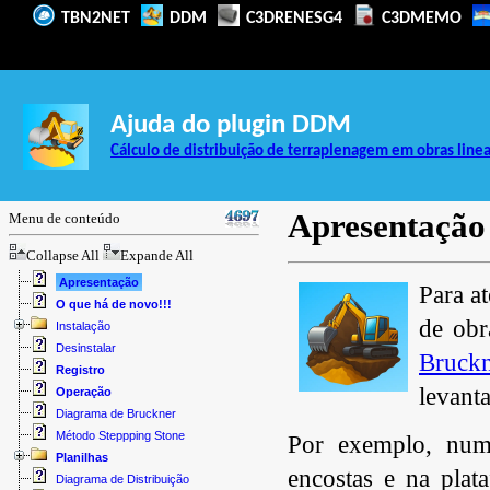
TBN2NET
DDM
C3DRENESG4
C3DMEMO
Ajuda do plugin DDM
Cálculo de distribuição de terraplenagem em obras line