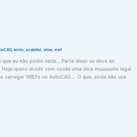
toCAD
,
lento
,
scalelist
,
slow
,
xref
ara que eu não posto nada… Parte disso se deve ao
! Hoje quero dividir com vocês uma dica muuuuuito legal
s ao carregar XREFs no AutoCAD…. O que, ainda não usa