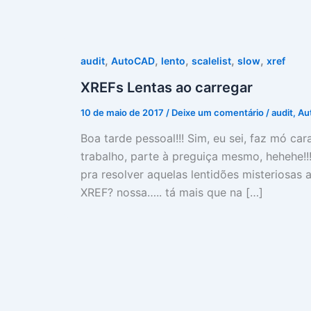
,
,
,
,
,
audit
AutoCAD
lento
scalelist
slow
xref
XREFs Lentas ao carregar
10 de maio de 2017
/
Deixe um comentário
/
audit
,
Au
Boa tarde pessoal!!! Sim, eu sei, faz mó c
trabalho, parte à preguiça mesmo, hehehe!!
pra resolver aquelas lentidões misteriosa
XREF? nossa….. tá mais que na […]