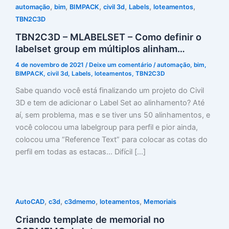
,
,
,
,
,
,
automação
bim
BIMPACK
civil 3d
Labels
loteamentos
TBN2C3D
TBN2C3D – MLABELSET – Como definir o
labelset group em múltiplos alinham…
4 de novembro de 2021
/
Deixe um comentário
/
automação
,
bim
,
BIMPACK
,
civil 3d
,
Labels
,
loteamentos
,
TBN2C3D
Sabe quando você está finalizando um projeto do Civil
3D e tem de adicionar o Label Set ao alinhamento? Até
aí, sem problema, mas e se tiver uns 50 alinhamentos, e
você colocou uma labelgroup para perfil e pior ainda,
colocou uma “Reference Text” para colocar as cotas do
perfil em todas as estacas… Difícil […]
,
,
,
,
AutoCAD
c3d
c3dmemo
loteamentos
Memoriais
Criando template de memorial no