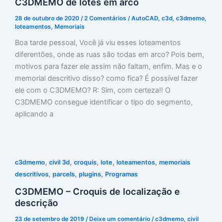
C3DMEMO de lotes em arco
28 de outubro de 2020
/
2 Comentários
/
AutoCAD
,
c3d
,
c3dmemo
,
loteamentos
,
Memoriais
Boa tarde pessoal, Você já viu esses loteamentos
diferentões, onde as ruas são todas em arco? Pois bem,
motivos para fazer ele assim não faltam, enfim. Mas e o
memorial descritivo disso? como fica? É possível fazer
ele com o C3DMEMO? R: Sim, com certeza!! O
C3DMEMO consegue identificar o tipo do segmento,
aplicando a
,
,
,
,
,
c3dmemo
civil 3d
croquis
lote
loteamentos
memoriais
,
,
,
descritivos
parcels
plugins
Programas
C3DMEMO – Croquis de localização e
descrição
23 de setembro de 2019
/
Deixe um comentário
/
c3dmemo
,
civil