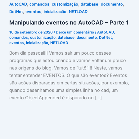
,
,
,
,
,
AutoCAD
comandos
customização
database
documento
,
,
,
DotNet
eventos
inicialização
NETLOAD
Manipulando eventos no AutoCAD – Parte 1
16 de setembro de 2020
/
Deixe um comentário
/
AutoCAD
,
comandos
,
customização
,
database
,
documento
,
DotNet
,
eventos
,
inicialização
,
NETLOAD
Bom dia pessoal!!! Vamos sair um pouco desses
programas que estou criando e vamos voltar um pouco
nas origens do blog. Vamos de “tutô”!!! Neste, vamos
tentar entender EVENTOS. O que são eventos? Eventos
são ações disparadas em certas situações, por exemplo,
quando desenhamos uma simples linha no cad, um
evento ObjectAppended é disparado no […]