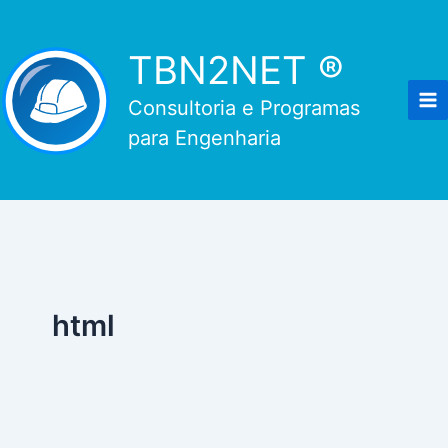
Ir
para
TBN2NET ®
o
conteúdo
Consultoria e Programas
para Engenharia
html