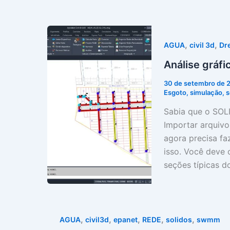
,
,
AGUA
civil 3d
Dr
Análise grá
30 de setembro de
Esgoto
,
simulação
,
s
Sabia que o SOL
Importar arquiv
agora precisa fa
isso. Você deve 
seções típicas d
,
,
,
,
,
AGUA
civil3d
epanet
REDE
solidos
swmm