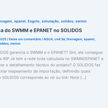
,
,
,
,
,
enagem
epanet
Esgoto
simulação
solidos
swmm
fica do SWMM e EPANET no SOLIDOS
 2025
/
Deixe um comentário
/
AGUA
,
civil 3d
,
Drenagem
,
epanet
,
olidos
,
swmm
IDOS gerencia o SWMM e o EPANET? Sim, ele consegue:
os INP Já tem a rede toda calculada no SWMM/EPANET e
zer o detalhamento técnico do projeto? O SOLIDOS faz
criar mapeamento de importação, definindo quais
o SOLIDOS corresponde ao nó ou link: Note […]