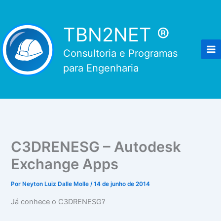
Ir
para
TBN2NET ®
o
conteúdo
Consultoria e Programas
para Engenharia
C3DRENESG – Autodesk
Exchange Apps
Por
Neyton Luiz Dalle Molle
/
14 de junho de 2014
Já conhece o C3DRENESG?