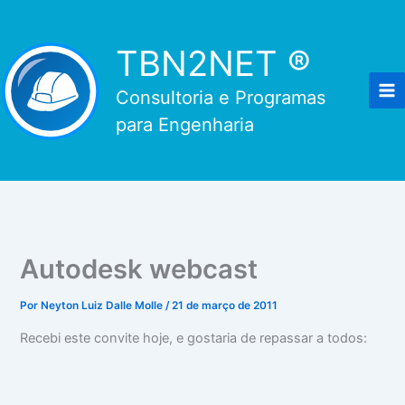
Ir
para
TBN2NET ®
o
conteúdo
Consultoria e Programas
para Engenharia
Autodesk webcast
Por
Neyton Luiz Dalle Molle
/
21 de março de 2011
Recebi este convite hoje, e gostaria de repassar a todos: