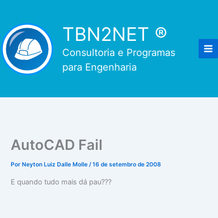
Ir
para
TBN2NET ®
o
conteúdo
Consultoria e Programas
para Engenharia
AutoCAD Fail
Por
Neyton Luiz Dalle Molle
/
16 de setembro de 2008
E quando tudo mais dá pau???