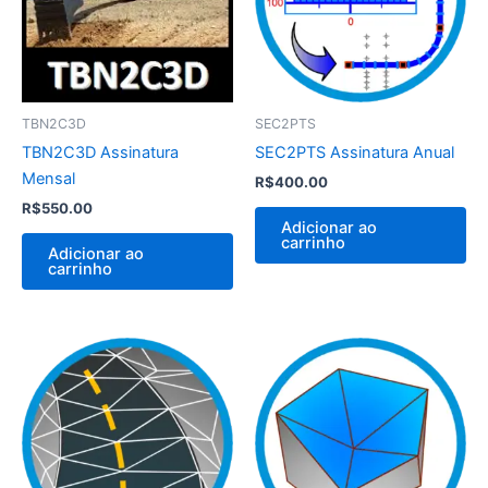
TBN2C3D
SEC2PTS
TBN2C3D Assinatura
SEC2PTS Assinatura Anual
Mensal
R$
400.00
R$
550.00
Adicionar ao
carrinho
Adicionar ao
carrinho