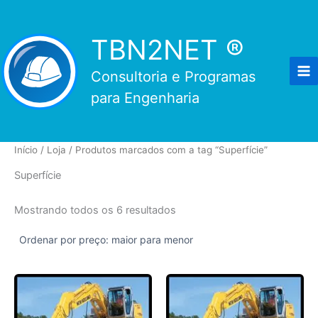
Ir
para
TBN2NET ®
o
conteúdo
Consultoria e Programas
para Engenharia
Início
/
Loja
/ Produtos marcados com a tag “Superfície”
Superfície
Classificado
Mostrando todos os 6 resultados
por
preço:
alto
para
baixo