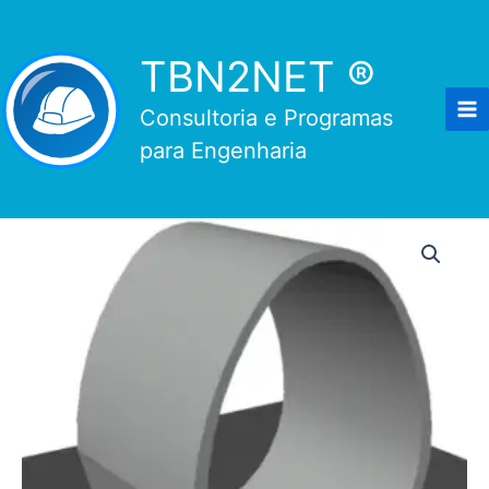
Ir
para
TBN2NET ®
o
conteúdo
Consultoria e Programas
para Engenharia