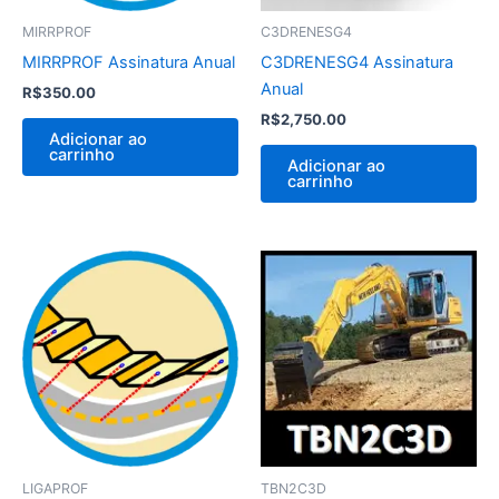
MIRRPROF
C3DRENESG4
MIRRPROF Assinatura Anual
C3DRENESG4 Assinatura
Anual
R$
350.00
R$
2,750.00
Adicionar ao
carrinho
Adicionar ao
carrinho
LIGAPROF
TBN2C3D