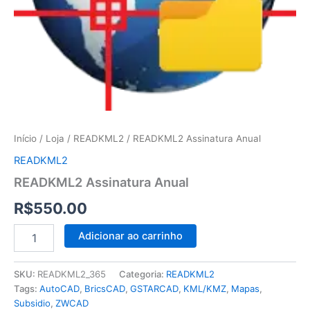
Início
/
Loja
/
READKML2
/ READKML2 Assinatura Anual
READKML2
READKML2 Assinatura Anual
R$
550.00
READKML2
Alternative:
Adicionar ao carrinho
Assinatura
Anual
quantidade
SKU:
READKML2_365
Categoria:
READKML2
Tags:
AutoCAD
,
BricsCAD
,
GSTARCAD
,
KML/KMZ
,
Mapas
,
Subsidio
,
ZWCAD