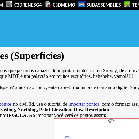
M
C3DRENESG4
C3DMEMO
SUBASSEMBLIES
TB