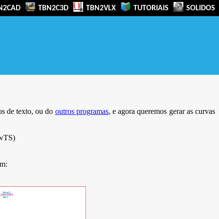
N2CAD
TBN2C3D
TBN2VLX
TUTORIAIS
SOLIDOS