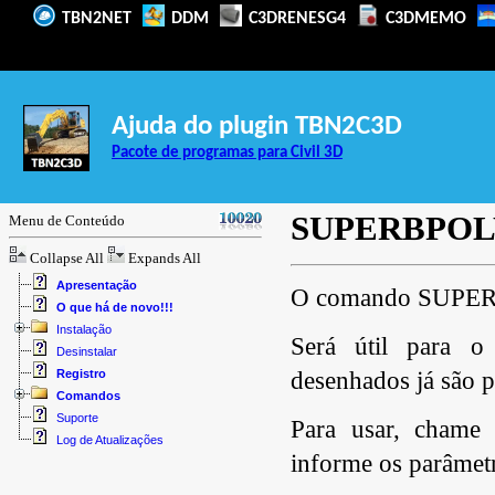
TBN2NET
DDM
C3DRENESG4
C3DMEMO
Ajuda do plugin TBN2C3D
Pacote de programas para Civil 3D