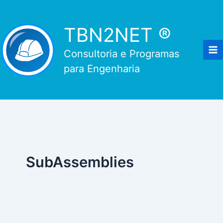
Ir
para
TBN2NET ®
o
conteúdo
Consultoria e Programas
para Engenharia
SubAssemblies