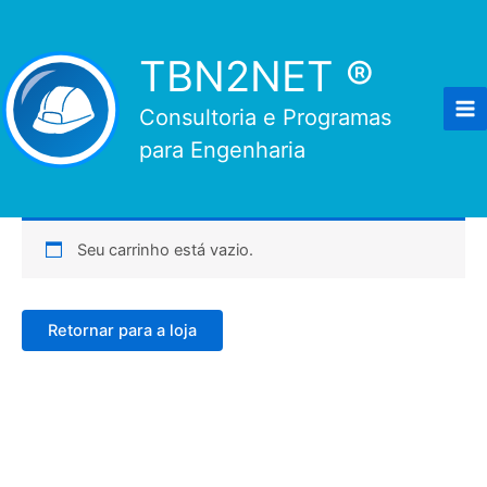
Ir
para
TBN2NET ®
o
conteúdo
Consultoria e Programas
para Engenharia
Seu carrinho está vazio.
Retornar para a loja