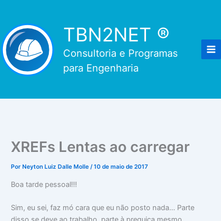
Ir
para
TBN2NET ®
o
conteúdo
Consultoria e Programas
para Engenharia
XREFs Lentas ao carregar
Por
Neyton Luiz Dalle Molle
/
10 de maio de 2017
Boa tarde pessoal!!!
Sim, eu sei, faz mó cara que eu não posto nada... Parte
disso se deve ao trabalho, parte à preguiça mesmo,