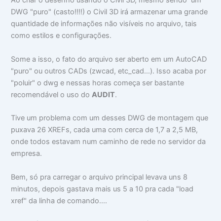
Ao criar o desenho usando o Civil 3D, mesmo sendo um
DWG "puro" (casto!!!!) o Civil 3D irá armazenar uma grande
quantidade de informações não visíveis no arquivo, tais
como estilos e configurações.
Some a isso, o fato do arquivo ser aberto em um AutoCAD
"puro" ou outros CADs (zwcad, etc_cad...). Isso acaba por
"poluir" o dwg e nessas horas começa ser bastante
recomendável o uso do
AUDIT
.
Tive um problema com um desses DWG de montagem que
puxava 26 XREFs, cada uma com cerca de 1,7 a 2,5 MB,
onde todos estavam num caminho de rede no servidor da
empresa.
Bem, só pra carregar o arquivo principal levava uns 8
minutos, depois gastava mais us 5 a 10 pra cada "load
xref" da linha de comando....