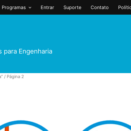
Programas
Entrar
Suporte
Contato
Polít
s para Engenharia
a”
/ Página 2