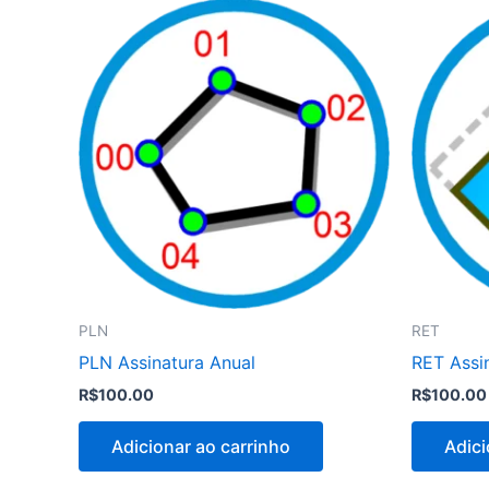
PLN
RET
PLN Assinatura Anual
RET Assi
R$
100.00
R$
100.00
Adicionar ao carrinho
Adici