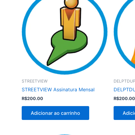
STREETVIEW
DELPTDU
STREETVIEW Assinatura Mensal
DELPTDUP
R$
200.00
R$
200.00
Adicionar ao carrinho
Adici