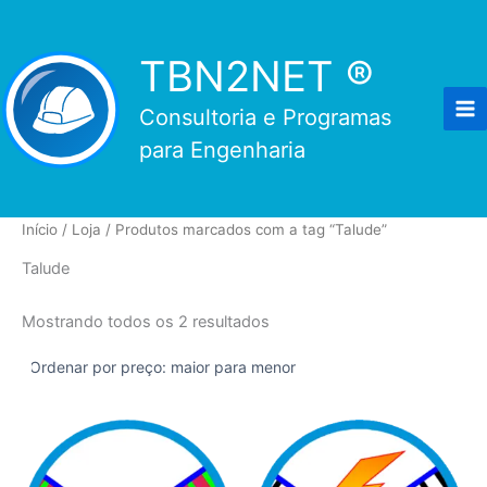
Ir
para
TBN2NET ®
o
conteúdo
Consultoria e Programas
para Engenharia
Início
/
Loja
/ Produtos marcados com a tag “Talude”
Talude
Classificado
Mostrando todos os 2 resultados
por
preço:
alto
para
baixo