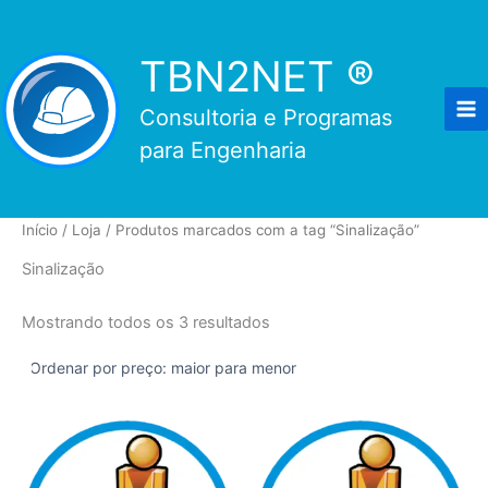
Ir
para
TBN2NET ®
o
conteúdo
Consultoria e Programas
para Engenharia
Início
/
Loja
/ Produtos marcados com a tag “Sinalização”
Sinalização
Classificado
Mostrando todos os 3 resultados
por
preço:
alto
para
baixo