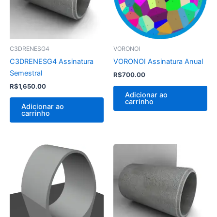
C3DRENESG4
VORONOI
C3DRENESG4 Assinatura
VORONOI Assinatura Anual
Semestral
R$
700.00
R$
1,650.00
Adicionar ao
carrinho
Adicionar ao
carrinho