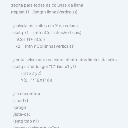
;repita para todas as colunas da linha
(
repeat
(
1-
(
length
linhasVerticais
))
;calcula os limites em X da coluna
(
setq
x1
(
nth
nCol linhasVerticais
)
nCol
(
1+
nCol
)
x2
(
nth
nCol linhasVerticais
))
;tenta selecionar os textos dentro dos limites da célula
(
setq
ssTxt
(
ssget
"C"
(
list
x1 y1
)
(
list
x2 y2
)
'
((
0
.
"*TEXT"
))))
;se encontrou
(
if
ssTxt
(
progn
;liste-os:
(
setq
tmp
nil
)