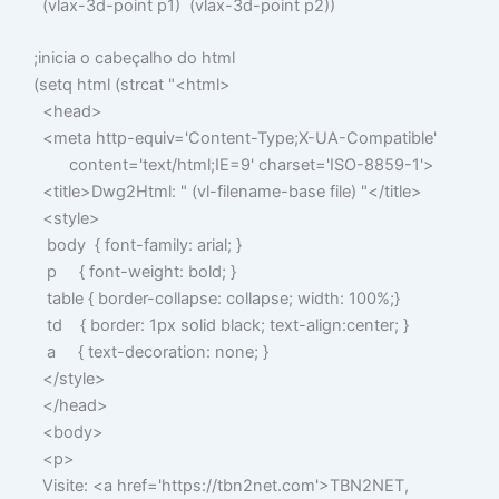
(
vlax-3d-point
p1
) (
vlax-3d-point
p2
))
;inicia o cabeçalho do html
(
setq
html
(
strcat
"<html>
<head>
<meta http-equiv='Content-Type;X-UA-Compatible'
content='text/html;IE=9' charset='ISO-8859-1'>
<title>Dwg2Html: "
(
vl-filename-base
file
)
"</title>
<style>
body { font-family: arial; }
p { font-weight: bold; }
table { border-collapse: collapse; width: 100%;}
td { border: 1px solid black; text-align:center; }
a { text-decoration: none; }
</style>
</head>
<body>
<p>
Visite: <a href='https://tbn2net.com'>TBN2NET,