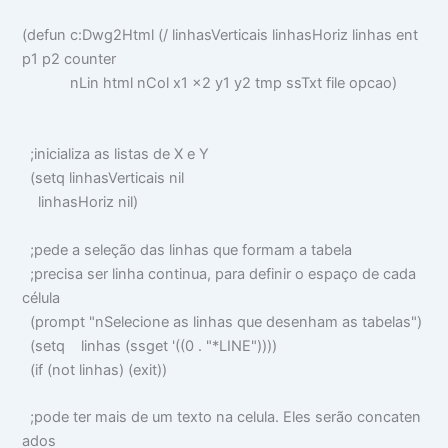
(
defun
c:Dwg2Html
(
/
linhasVerticais linhasHoriz linhas ent
p1 p2 counter
nLin html nCol x1 x2 y1 y2 tmp ssTxt file opcao
)
;inicializa as listas de X e Y
(
setq
linhasVerticais
nil
linhasHoriz
nil
)
;pede a seleção das linhas que formam a tabela
;precisa ser linha continua, para definir o espaço de cada
célula
(
prompt
"nSelecione as linhas que desenham as tabelas"
)
(
setq
linhas
(
ssget
'
((
0
.
"*LINE"
))))
(
if
(
not
linhas
) (
exit
))
;pode ter mais de um texto na celula. Eles serão concaten
ados