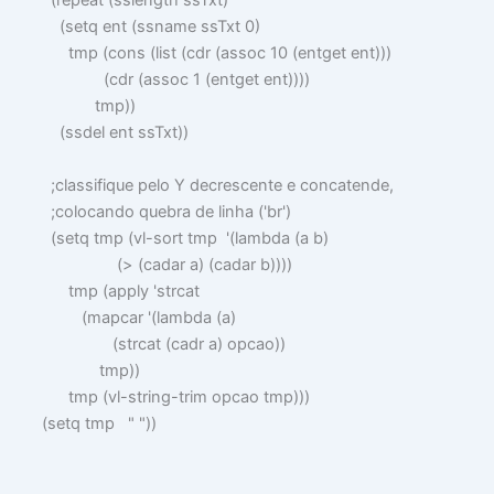
(
repeat
(
sslength
ssTxt
)
(
setq
ent
(
ssname
ssTxt
0
)
tmp
(
cons
(
list
(
cdr
(
assoc
10
(
entget
ent
)))
(
cdr
(
assoc
1
(
entget
ent
))))
tmp
))
(
ssdel
ent ssTxt
))
;classifique pelo Y decrescente e concatende,
;colocando quebra de linha ('br')
(
setq
tmp
(
vl-sort
tmp
'
(
lambda
(
a b
)
(
>
(
cadar
a
) (
cadar
b
))))
tmp
(
apply
'
strcat
(
mapcar
'
(
lambda
(
a
)
(
strcat
(
cadr
a
)
opcao
))
tmp
))
tmp
(
vl-string-trim
opcao tmp
)))
(
setq
tmp
" "
))