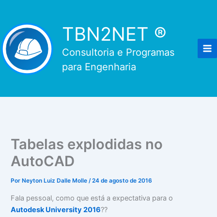
Ir
para
TBN2NET ®
o
conteúdo
Consultoria e Programas
para Engenharia
Tabelas explodidas no
AutoCAD
Por
Neyton Luiz Dalle Molle
/
24 de agosto de 2016
Fala pessoal, como que está a expectativa para o
Autodesk University 2016
??