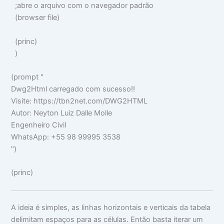
;abre o arquivo com o navegador padrão
(
browser file
)
(
princ
)
)
(
prompt
"
Dwg2Html carregado com sucesso!!
Visite: https://tbn2net.com/DWG2HTML
Autor: Neyton Luiz Dalle Molle
Engenheiro Civil
WhatsApp: +55 98 99995 3538
"
)
(
princ
)
A ideia é simples, as linhas horizontais e verticais da tabela
delimitam espaços para as células. Então basta iterar um