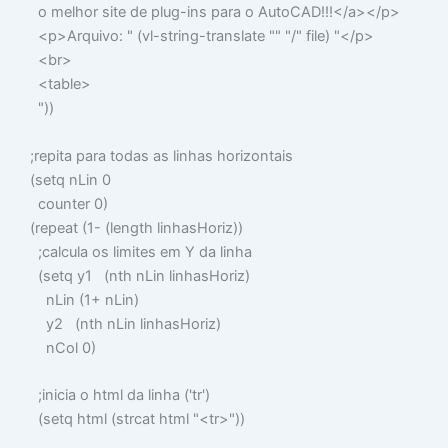
o melhor site de plug-ins para o AutoCAD!!!</a></p>
<p>Arquivo: "
(
vl-string-translate
"" "/"
file
)
"</p>
<br>
<table>
"
))
;repita para todas as linhas horizontais
(
setq
nLin
0
counter
0
)
(
repeat
(
1-
(
length
linhasHoriz
))
;calcula os limites em Y da linha
(
setq
y1
(
nth
nLin linhasHoriz
)
nLin
(
1+
nLin
)
y2
(
nth
nLin linhasHoriz
)
nCol
0
)
;inicia o html da linha ('tr')
(
setq
html
(
strcat
html
"<tr>"
))