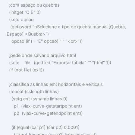
;com espaço ou quebras
(
initget
"Q E"
0
)
(
setq
opcao
(
getkword
"nSelecione o tipo de quebra manual [Quebra,
Espaço] <Quebra>"
)
opcao
(
if
(
=
"E"
opcao
)
" " "<br>"
))
;pede onde salvar o arquivo html
(
setq
file
(
getfiled
"Exportar tabela" "" "html"
1
))
(
if
(
not
file
) (
exit
))
;classifica as linhas em: horizontais e verticais
(
repeat
(
sslength
linhas
)
(
setq
ent
(
ssname
linhas
0
)
p1
(
vlax-curve-getstartpoint
ent
)
p2
(
vlax-curve-getendpoint
ent
))
(
if
(
equal
(
car
p1
) (
car
p2
)
0.0001
)
(
if
(
not
(
member
(
car
p1
)
linhasVerticais
))