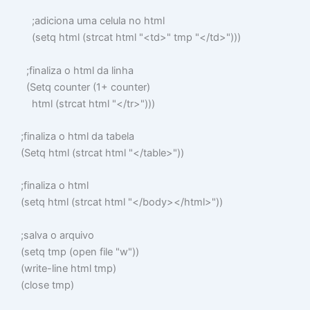
;adiciona uma celula no html
(
setq
html
(
strcat
html
"<td>"
tmp
"</td>"
)))
;finaliza o html da linha
(
Setq
counter
(
1+
counter
)
html
(
strcat
html
"</tr>"
)))
;finaliza o html da tabela
(
Setq
html
(
strcat
html
"</table>"
))
;finaliza o html
(
setq
html
(
strcat
html
"</body></html>"
))
;salva o arquivo
(
setq
tmp
(
open
file
"w"
))
(
write-line
html tmp
)
(
close
tmp
)