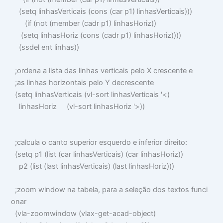
(
setq
linhasVerticais
(
cons
(
car
p1
)
linhasVerticais
)))
(
if
(
not
(
member
(
cadr
p1
)
linhasHoriz
))
(
setq
linhasHoriz
(
cons
(
cadr
p1
)
linhasHoriz
))))
(
ssdel
ent linhas
))
;ordena a lista das linhas verticais pelo X crescente e
;as linhas horizontais pelo Y decrescente
(
setq
linhasVerticais
(
vl-sort
linhasVerticais
'
<
)
linhasHoriz
(
vl-sort
linhasHoriz
'
>
))
;calcula o canto superior esquerdo e inferior direito:
(
setq
p1
(
list
(
car
linhasVerticais
) (
car
linhasHoriz
))
p2
(
list
(
last
linhasVerticais
) (
last
linhasHoriz
)))
;zoom window na tabela, para a seleção dos textos funci
onar
(
vla-zoomwindow
(
vlax-get-acad-object
)