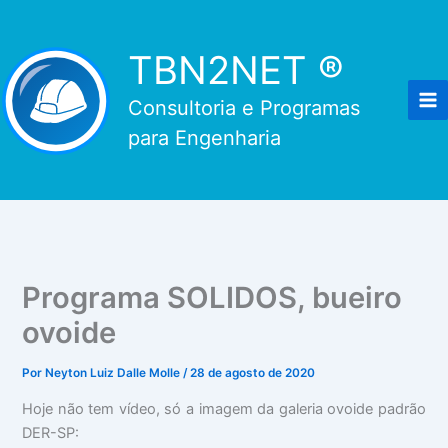
Ir
para
TBN2NET ®
o
conteúdo
Consultoria e Programas
para Engenharia
Programa SOLIDOS, bueiro
ovoide
Por
Neyton Luiz Dalle Molle
/
28 de agosto de 2020
Hoje não tem vídeo, só a imagem da galeria ovoide padrão
DER-SP: