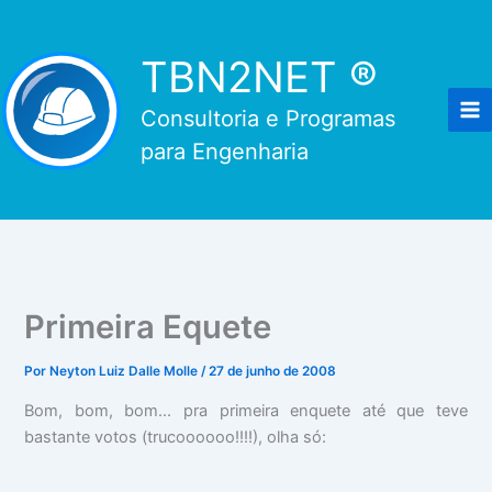
Ir
para
TBN2NET ®
o
conteúdo
Consultoria e Programas
para Engenharia
Primeira Equete
Por
Neyton Luiz Dalle Molle
/
27 de junho de 2008
Bom, bom, bom... pra primeira enquete até que teve
bastante votos (trucoooooo!!!!), olha só: