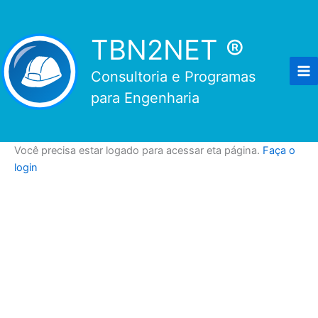
Ir
para
TBN2NET ®
o
conteúdo
Consultoria e Programas
para Engenharia
Você precisa estar logado para acessar eta página.
Faça o
login