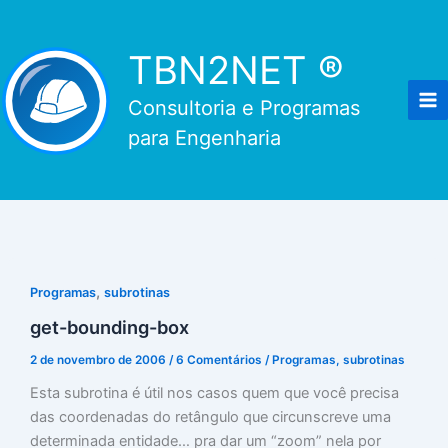
Ir
para
TBN2NET ®
o
conteúdo
Consultoria e Programas
para Engenharia
,
Programas
subrotinas
get-bounding-box
2 de novembro de 2006
/
6 Comentários
/
Programas
,
subrotinas
Esta subrotina é útil nos casos quem que você precisa
das coordenadas do retângulo que circunscreve uma
determinada entidade… pra dar um “zoom” nela por