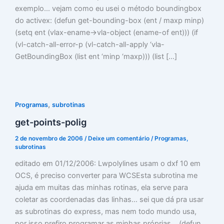
exemplo… vejam como eu usei o método boundingbox
do activex: (defun get-bounding-box (ent / maxp minp)
(setq ent (vlax-ename->vla-object (ename-of ent))) (if
(vl-catch-all-error-p (vl-catch-all-apply ‘vla-
GetBoundingBox (list ent ‘minp ‘maxp))) (list […]
,
Programas
subrotinas
get-points-polig
2 de novembro de 2006
/
Deixe um comentário
/
Programas
,
subrotinas
editado em 01/12/2006: Lwpolylines usam o dxf 10 em
OCS, é preciso converter para WCSEsta subrotina me
ajuda em muitas das minhas rotinas, ela serve para
coletar as coordenadas das linhas… sei que dá pra usar
as subrotinas do express, mas nem todo mundo usa,
por isso prefiro programar as minhas próprias… (defun