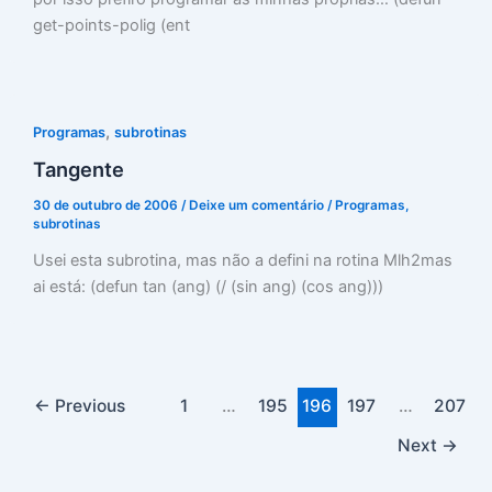
get-points-polig (ent
,
Programas
subrotinas
Tangente
30 de outubro de 2006
/
Deixe um comentário
/
Programas
,
subrotinas
Usei esta subrotina, mas não a defini na rotina Mlh2mas
ai está: (defun tan (ang) (/ (sin ang) (cos ang)))
←
Previous
1
…
195
196
197
…
207
Next
→