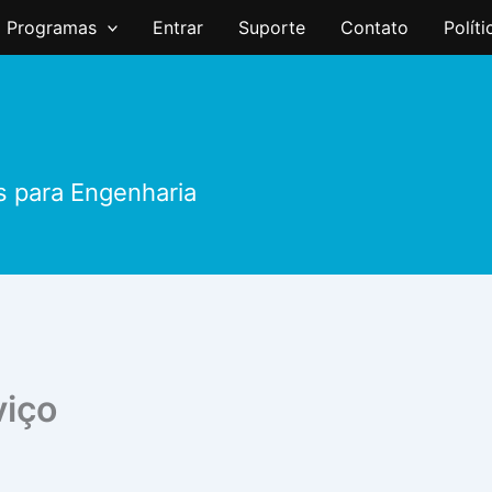
Programas
Entrar
Suporte
Contato
Polít
s para Engenharia
viço