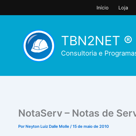
Ir
Início
Loja
para
o
conteúdo
TBN2NET ®
Consultoria e Programa
NotaServ – Notas de Ser
Por
Neyton Luiz Dalle Molle
/
15 de maio de 2010