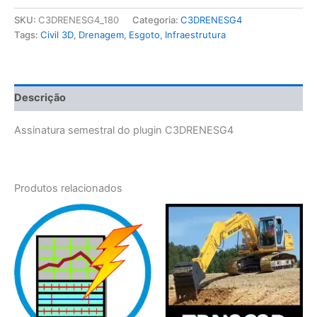
Semestral
quantidade
SKU:
C3DRENESG4_180
Categoria:
C3DRENESG4
Tags:
Civil 3D
,
Drenagem
,
Esgoto
,
Infraestrutura
Descrição
Assinatura semestral do plugin C3DRENESG4
Produtos relacionados