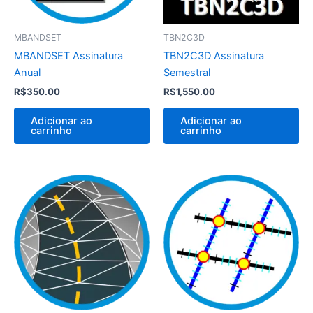
MBANDSET
TBN2C3D
MBANDSET Assinatura
TBN2C3D Assinatura
Anual
Semestral
R$
350.00
R$
1,550.00
Adicionar ao
Adicionar ao
carrinho
carrinho