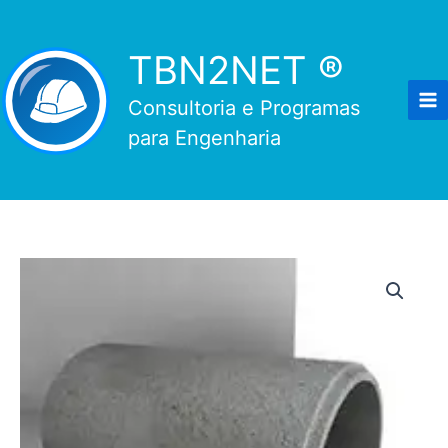
Ir
para
TBN2NET ®
o
conteúdo
Consultoria e Programas
para Engenharia