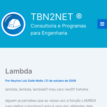
Ir
para
TBN2NET ®
o
conteúdo
Consultoria e Programas
para Engenharia
Lambda
Por
Neyton Luiz Dalle Molle
/
21 de outubro de 2006
lambda, lambda, lambda!!! meu caro nerd!!! hehehe
alguem ja percebeu que as vezes uso a função LAMBDA
para definir subrotinas? esta é uma das utilidades dela...