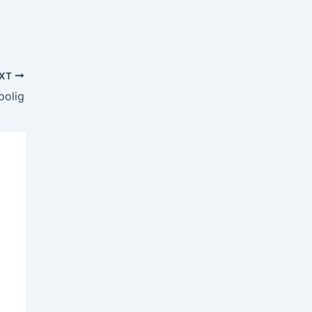
XT
polig