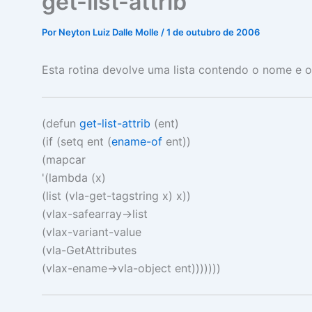
get-list-attrib
Por
Neyton Luiz Dalle Molle
/
1 de outubro de 2006
Esta rotina devolve uma lista contendo o nome e
(
defun
get-list-attrib
(
ent
)
(
if
(
setq
ent
(
ename-of
ent
))
(
mapcar
'
(
lambda
(
x
)
(
list
(
vla-get-tagstring
x
)
x
))
(
vlax-safearray->list
(
vlax-variant-value
(
vla-GetAttributes
(
vlax-ename->vla-object
ent
)))))))