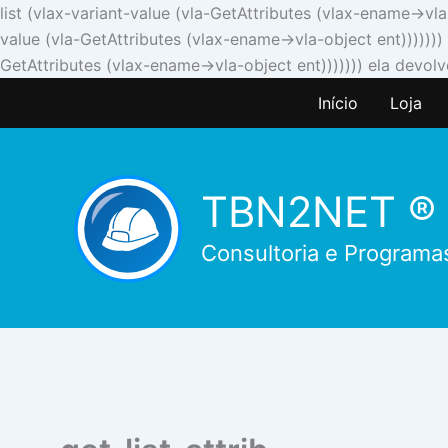
list (vlax-variant-value (vla-GetAttributes (vlax-ename->vl
value (vla-GetAttributes (vlax-ename->vla-object ent)))))))
GetAttributes (vlax-ename->vla-object ent))))))) ela devolv
Início
Loja
TBN2NET ®
Consultoria e Programa