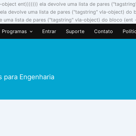
a-object ent))))))) ela devolve uma lista de pares ("tagstri
 ela devolve uma lista de pares ("tagstring" vla-object) do
e uma lista de pares ("tagstring" vla-object) do bloco (ent 
Programas
Entrar
Suporte
Contato
Polít
s para Engenharia