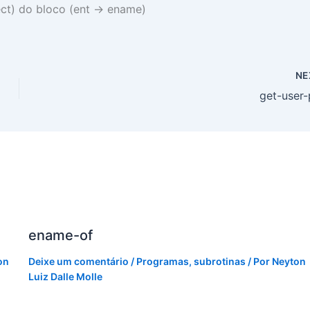
ect) do bloco (ent -> ename)
NE
get-user-
ename-of
on
Deixe um comentário
/
Programas
,
subrotinas
/ Por
Neyton
Luiz Dalle Molle