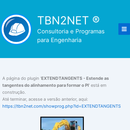
Ir
para
TBN2NET ®
o
conteúdo
Consultoria e Programas
para Engenharia
A página do plugin '
EXTENDTANGENTS - Estende as
tangentes do alinhamento para formar o PI
' está em
construção.
Até terminar, acesse a versão anterior, aqui:
https://tbn2net.com/showprog.php?id=EXTENDTANGENTS