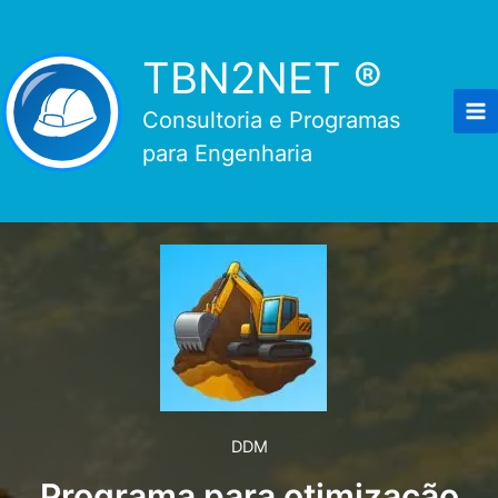
Ir
para
TBN2NET ®
o
conteúdo
Consultoria e Programas
para Engenharia
DDM
Programa para otimização