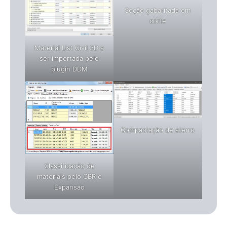
Seção gabaritada em
corte
Material List Civil 3D a
ser importada pelo
plugin DDM
Compactação de aterro
Classificação de
materiais pelo CBR e
Expansão