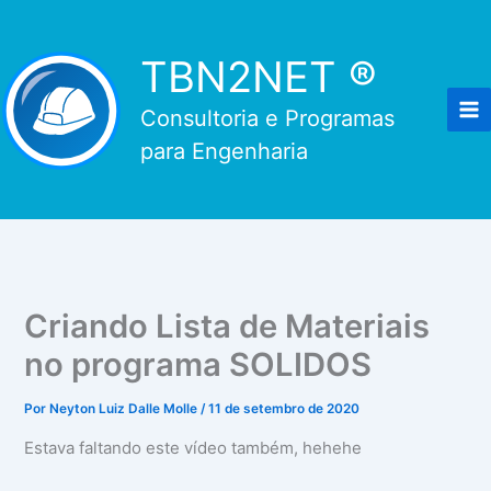
Ir
para
TBN2NET ®
o
conteúdo
Consultoria e Programas
para Engenharia
Criando Lista de Materiais
no programa SOLIDOS
Por
Neyton Luiz Dalle Molle
/
11 de setembro de 2020
Estava faltando este vídeo também, hehehe