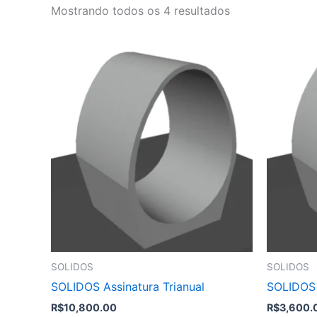
Classificado
Mostrando todos os 4 resultados
por
preço:
alto
para
baixo
SOLIDOS
SOLIDOS
SOLIDOS Assinatura Trianual
SOLIDOS 
R$
10,800.00
R$
3,600.