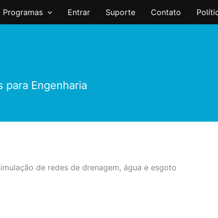
Programas
Entrar
Suporte
Contato
Polít
s para Engenharia
imulação de redes de drenagem, água e esgoto