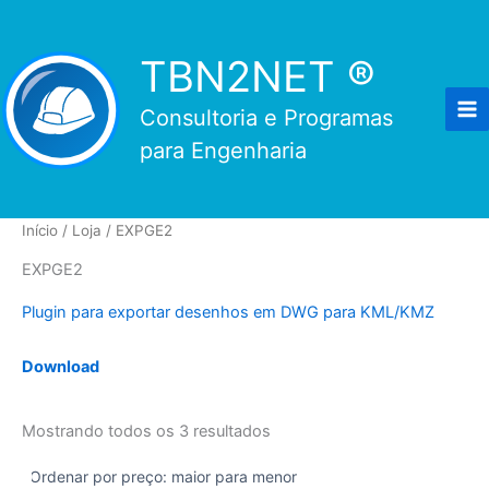
Ir
para
TBN2NET ®
o
conteúdo
Consultoria e Programas
para Engenharia
Início
/
Loja
/ EXPGE2
EXPGE2
Plugin para exportar desenhos em DWG para KML/KMZ
Download
Classificado
Mostrando todos os 3 resultados
por
preço:
alto