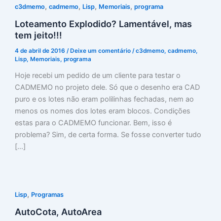
,
,
,
,
c3dmemo
cadmemo
Lisp
Memoriais
programa
Loteamento Explodido? Lamentável, mas
tem jeito!!!
4 de abril de 2016
/
Deixe um comentário
/
c3dmemo
,
cadmemo
,
Lisp
,
Memoriais
,
programa
Hoje recebi um pedido de um cliente para testar o
CADMEMO no projeto dele. Só que o desenho era CAD
puro e os lotes não eram polilinhas fechadas, nem ao
menos os nomes dos lotes eram blocos. Condições
estas para o CADMEMO funcionar. Bem, isso é
problema? Sim, de certa forma. Se fosse converter tudo
[…]
,
Lisp
Programas
AutoCota, AutoArea